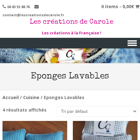
0 items -
0,00
€
06 83 55 88 76
contact@lescreationsdecarole.fr
Les créations de Carole
Les créations à la Française !
Skip to content
Eponges Lavables
Accueil
/
Cuisine
/ Eponges Lavables
4 résultats affichés