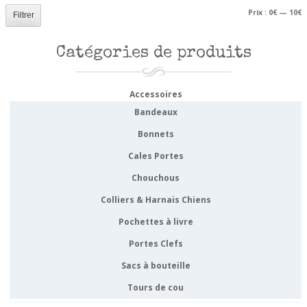
P
P
Prix :
0€
—
10€
Filtrer
m
m
Catégories de produits
Accessoires
Bandeaux
Bonnets
Cales Portes
Chouchous
Colliers & Harnais Chiens
Pochettes à livre
Portes Clefs
Sacs à bouteille
Tours de cou