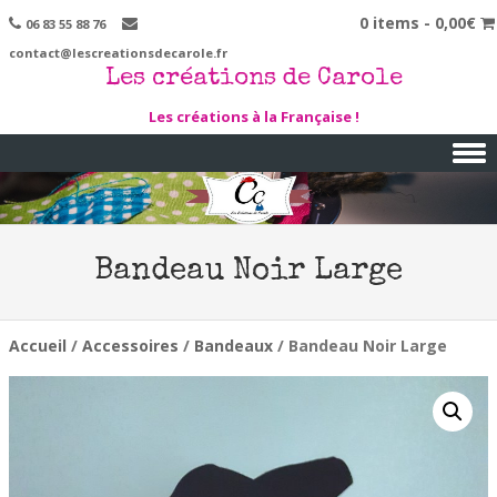
0 items -
0,00
€
06 83 55 88 76
contact@lescreationsdecarole.fr
Les créations de Carole
Les créations à la Française !
Skip to content
Bandeau Noir Large
Accueil
/
Accessoires
/
Bandeaux
/ Bandeau Noir Large