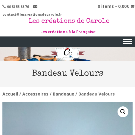
0 items -
0,00
€
06 83 55 88 76
contact@lescreationsdecarole.fr
Les créations de Carole
Les créations à la Française !
Skip to content
Bandeau Velours
Accueil
/
Accessoires
/
Bandeaux
/ Bandeau Velours