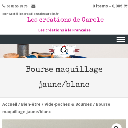
0 items -
0,00
€
06 83 55 88 76
contact@lescreationsdecarole.fr
Les créations de Carole
Les créations à la Française !
Skip to content
Bourse maquillage
jaune/blanc
Accueil
/
Bien-être
/
Vide-poches & Bourses
/ Bourse
maquillage jaune/blanc