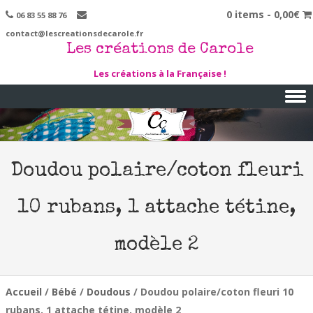
0 items -
0,00
€
06 83 55 88 76
contact@lescreationsdecarole.fr
Les créations de Carole
Les créations à la Française !
Skip to content
Doudou polaire/coton fleuri
10 rubans, 1 attache tétine,
modèle 2
Accueil
/
Bébé
/
Doudous
/ Doudou polaire/coton fleuri 10
rubans, 1 attache tétine, modèle 2