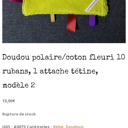
Doudou polaire/coton fleuri 10
rubans, 1 attache tétine,
modèle 2
13,00
€
Rupture de stock
UGS :
A0073
Catégories :
Bébé
,
Doudous