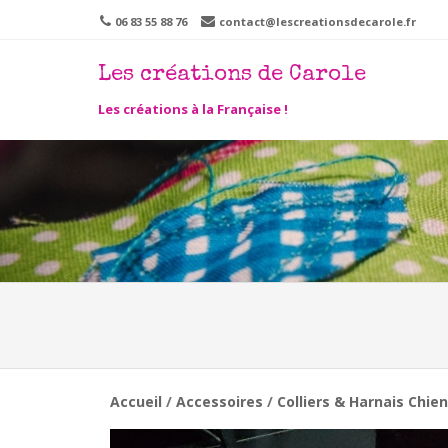
06 83 55 88 76
contact@lescreationsdecarole.fr
Les créations de Carole
Men
SKIP 
Les créations à la Française !
Accueil
/
Accessoires
/
Colliers & Harnais Chie