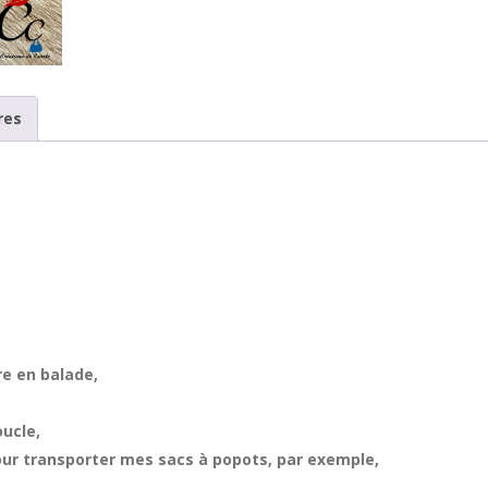
res
ire en balade,
ucle,
our transporter mes sacs à popots, par exemple,