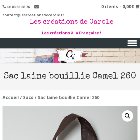
0 items -
0,00
€
06 83 55 88 76
contact@lescreationsdecarole.fr
Les créations de Carole
Les créations à la Française !
Skip to content
Sac laine bouillie Camel 260
Accueil
/
Sacs
/ Sac laine bouillie Camel 260