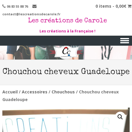
0 items -
0,00
€
06 83 55 88 76
contact@lescreationsdecarole.fr
Les créations de Carole
Les créations à la Française !
Skip to content
Chouchou cheveux Guadeloupe
Accueil
/
Accessoires
/
Chouchous
/ Chouchou cheveux
Guadeloupe