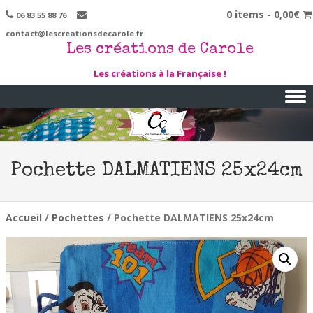
0 items -
0,00
€
06 83 55 88 76
contact@lescreationsdecarole.fr
Les créations de Carole
Les créations à la Française !
Skip to content
Pochette DALMATIENS 25x24cm
Accueil
/
Pochettes
/ Pochette DALMATIENS 25x24cm