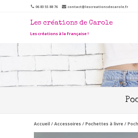
06 83 55 88 76
contact@lescreationsdecarole.fr
Les créations de Carole
Men
SKIP 
Les créations à la Française !
Po
Accueil
/
Accessoires
/
Pochettes à livre
/ Poch